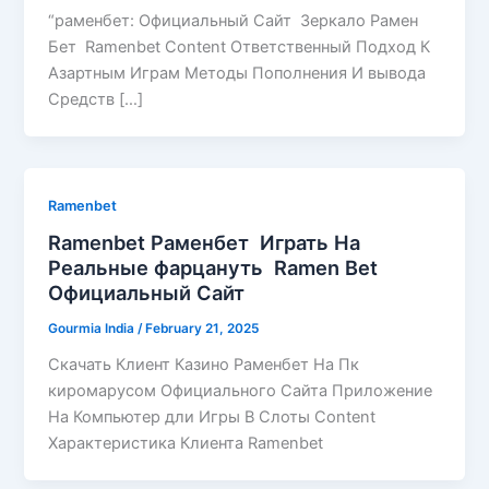
“раменбет: Официальный Сайт ️ Зеркало Рамен
Бет ️ Ramenbet Content Ответственный Подход К
Азартным Играм Методы Пополнения И вывода
Средств […]
Ramenbet
Ramenbet Раменбет ️ Играть На
Реальные фарцануть ️ Ramen Bet
Официальный Сайт
Gourmia India
/
February 21, 2025
Скачать Клиент Казино Раменбет На Пк
киромарусом Официального Сайта Приложение
На Компьютер дли Игры В Слоты Content
Характеристика Клиента Ramenbet