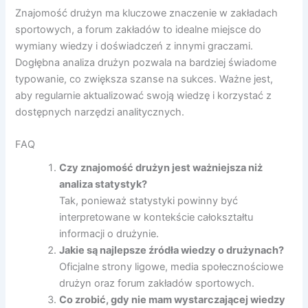
Znajomość drużyn ma kluczowe znaczenie w zakładach
sportowych, a forum zakładów to idealne miejsce do
wymiany wiedzy i doświadczeń z innymi graczami.
Dogłębna analiza drużyn pozwala na bardziej świadome
typowanie, co zwiększa szanse na sukces. Ważne jest,
aby regularnie aktualizować swoją wiedzę i korzystać z
dostępnych narzędzi analitycznych.
FAQ
Czy znajomość drużyn jest ważniejsza niż
analiza statystyk?
Tak, ponieważ statystyki powinny być
interpretowane w kontekście całokształtu
informacji o drużynie.
Jakie są najlepsze źródła wiedzy o drużynach?
Oficjalne strony ligowe, media społecznościowe
drużyn oraz forum zakładów sportowych.
Co zrobić, gdy nie mam wystarczającej wiedzy