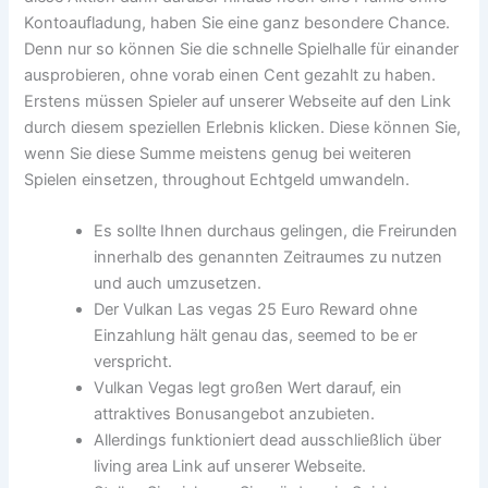
Kontoaufladung, haben Sie eine ganz besondere Chance.
Denn nur so können Sie die schnelle Spielhalle für einander
ausprobieren, ohne vorab einen Cent gezahlt zu haben.
Erstens müssen Spieler auf unserer Webseite auf den Link
durch diesem speziellen Erlebnis klicken. Diese können Sie,
wenn Sie diese Summe meistens genug bei weiteren
Spielen einsetzen, throughout Echtgeld umwandeln.
Es sollte Ihnen durchaus gelingen, die Freirunden
innerhalb des genannten Zeitraumes zu nutzen
und auch umzusetzen.
Der Vulkan Las vegas 25 Euro Reward ohne
Einzahlung hält genau das, seemed to be er
verspricht.
Vulkan Vegas legt großen Wert darauf, ein
attraktives Bonusangebot anzubieten.
Allerdings funktioniert dead ausschließlich über
living area Link auf unserer Webseite.