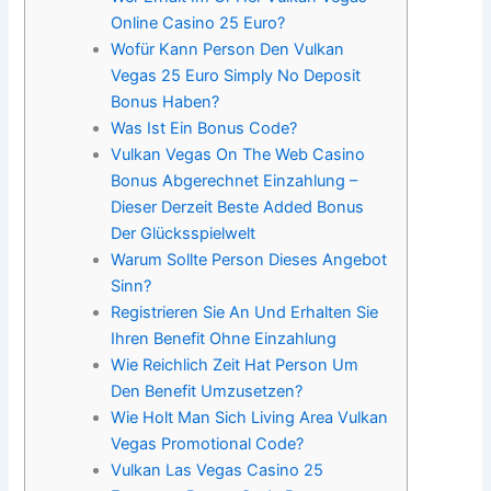
Online Casino 25 Euro?
Wofür Kann Person Den Vulkan
Vegas 25 Euro Simply No Deposit
Bonus Haben?
Was Ist Ein Bonus Code?
Vulkan Vegas On The Web Casino
Bonus Abgerechnet Einzahlung –
Dieser Derzeit Beste Added Bonus
Der Glücksspielwelt
Warum Sollte Person Dieses Angebot
Sinn?
Registrieren Sie An Und Erhalten Sie
Ihren Benefit Ohne Einzahlung
Wie Reichlich Zeit Hat Person Um
Den Benefit Umzusetzen?
Wie Holt Man Sich Living Area Vulkan
Vegas Promotional Code?
Vulkan Las Vegas Casino 25