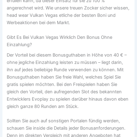
erfüllen kann, da dieser Einsatz für sie zu 100 %
angerechnet wird. Wie unsere treuen Zocker sicher wissen,
head wear Vulkan Vegas etliche der besten Boni und
Werbeaktionen bei dem Markt.
Gibt Es Bei Vulkan Vegas Wirklich Den Bonus Ohne
Einzahlung?
Der Vorteil bei diesem Bonusguthaben in Höhe von 40 € –
ohne jegliche Einzahlung leisten zu müssen – liegt darin,
ihn auf jedes beliebige Runde verwenden zu können. Mit
Bonusguthaben haben Sie freie Wahl, welches Spiel Sie
gratis spielen möchten. Bei den Freispielen haben Sie
gleich den Vorteil, den aufregenden Slot des bekannten
Entwicklers Evoplay zu spielen darüber hinaus davon eben
gleich ganze 80 Runden am Stück.
Sollten Sie auch auf sonstigen Portalen fündig werden,
schauen Sie inside die Details jeder Bonusanforderungen.
Denn im direkten Vergleich mit anderen Angeboten hat