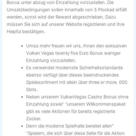
Bonus unter abzug von Einzahlung vorzustellen. Die
Umsatzbedingungen sollen innerhalb von 5 Plockad erfüllt
werden, sonst wird der Reward abgeschrieben. Dazu
müssen Sie sich auf unserer Website registrieren und Ihre
Helpful bestätigen.
Umso mehr freuen wir uns, Ihnen den exklusiven
Vulkan Vegas twenty five Euro Bonus weniger
Einzahlung vorzustellen.
Es verwendet modernste Sicherheitsstandards
ebenso verfügt über dieses beeindruckendes
Spielesortiment mit allein über three or more. 000
Slots.
Neben unserem VulkanVegas Casino Bonus ohne
Einzahlung sowie” “unserem Willkommenspaket
gibt es viele Aktionen für bereits registrierte
Zocker.
Denn die moderne Spielhalle bereitet allen”
“Spielern, die sich über diese Seite für die Aktion