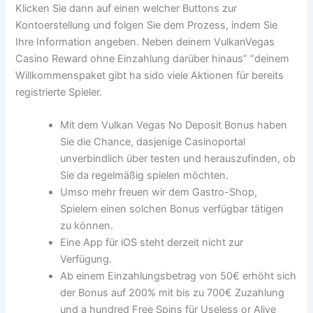
Klicken Sie dann auf einen welcher Buttons zur
Kontoerstellung und folgen Sie dem Prozess, indem Sie
Ihre Information angeben. Neben deinem VulkanVegas
Casino Reward ohne Einzahlung darüber hinaus” “deinem
Willkommenspaket gibt ha sido viele Aktionen für bereits
registrierte Spieler.
Mit dem Vulkan Vegas No Deposit Bonus haben
Sie die Chance, dasjenige Casinoportal
unverbindlich über testen und herauszufinden, ob
Sie da regelmäßig spielen möchten.
Umso mehr freuen wir dem Gastro-Shop,
Spielern einen solchen Bonus verfügbar tätigen
zu können.
Eine App für iOS steht derzeit nicht zur
Verfügung.
Ab einem Einzahlungsbetrag von 50€ erhöht sich
der Bonus auf 200% mit bis zu 700€ Zuzahlung
und a hundred Free Spins für Useless or Alive